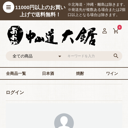
※北海道・沖縄・離島は除きます。
11000円以上のお買い
※発送先が複数ある場合または2個
上げで送料無料！
口以上となる場合は除きます。
0
全商品一覧
日本酒
焼酎
ワイン
ログイン