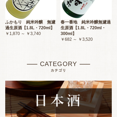
ふかもり 純米吟醸 無濾
春一番地 純米吟醸無濾過
過生原酒【1.8L・720ml】
生原酒【1.8L・720ml・
￥1,870 ～ ￥3,740
300ml】
￥682 ～ ￥3,520
CATEGORY
カテゴリ