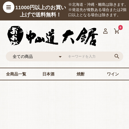
※北海道・沖縄・離島は除きます。
11000円以上のお買い
※発送先が複数ある場合または2個
上げで送料無料！
口以上となる場合は除きます。
0
全商品一覧
日本酒
焼酎
ワイン