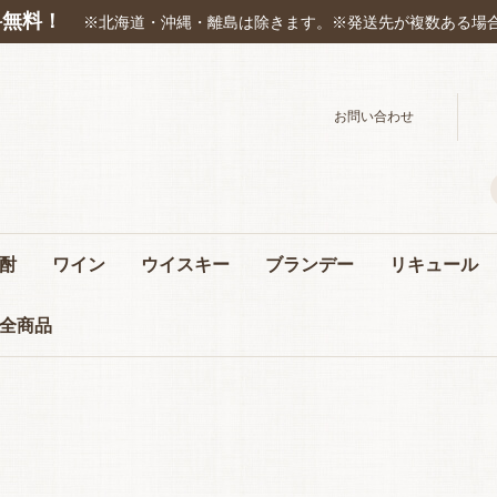
料無料！
※北海道・沖縄・離島は除きます。※発送先が複数ある場
お問い合わせ
酎
ワイン
ウイスキー
ブランデー
リキュール
焼酎
焼酎
焼酎
盛
焼酎
国産ワイン
フォンテモルシ
秋田県のお酒
群馬県のお酒
千葉県のお酒
新潟県のお酒
長野県のお酒
岐阜県のお酒
愛知県のお酒
高知県のお酒
広島県のお酒
佐賀県
長崎県
和リキュール
全商品