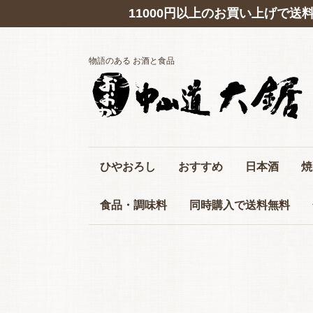
11000円以上のお買い上げで送
物語のある お酒と食品
ひやおろし
おすすめ
日本酒
焼
ホワイトデー特集
夏の冷酒
東美濃クラフトビール
大鋸オリジナル
山内酒造の酒
岐阜のお酒
店長イチオシ商品
東北の酒
関東のお酒
甲信越のお酒
東海地方の酒
四国のお酒
山陽のお酒
山陰のお酒
九州のお酒
芋
麦
米
泡
栗
食品・調味料
同時購入で送料無料
調味料