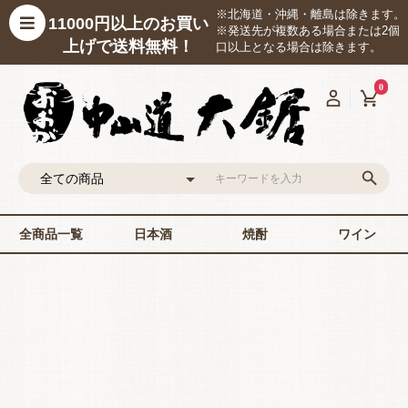
※北海道・沖縄・離島は除きます。
11000円以上のお買い
※発送先が複数ある場合または2個
上げで送料無料！
口以上となる場合は除きます。
0
全商品一覧
日本酒
焼酎
ワイン