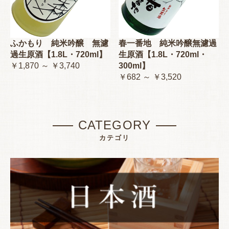
ふかもり 純米吟醸 無濾
春一番地 純米吟醸無濾過
過生原酒【1.8L・720ml】
生原酒【1.8L・720ml・
￥1,870 ～ ￥3,740
300ml】
￥682 ～ ￥3,520
CATEGORY
カテゴリ