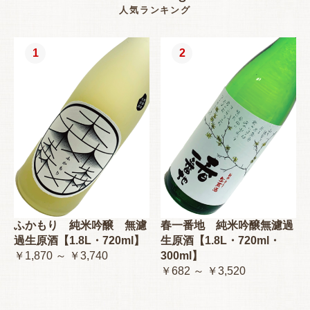
人気ランキング
1
2
ふかもり 純米吟醸 無濾
春一番地 純米吟醸無濾過
過生原酒【1.8L・720ml】
生原酒【1.8L・720ml・
￥1,870 ～ ￥3,740
300ml】
￥682 ～ ￥3,520