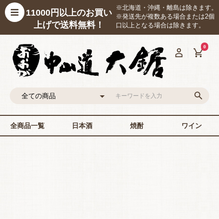
※北海道・沖縄・離島は除きます。
11000円以上のお買い
※発送先が複数ある場合または2個
上げで送料無料！
口以上となる場合は除きます。
0
全商品一覧
日本酒
焼酎
ワイン