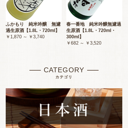
ふかもり 純米吟醸 無濾
春一番地 純米吟醸無濾過
過生原酒【1.8L・720ml】
生原酒【1.8L・720ml・
￥1,870 ～ ￥3,740
300ml】
￥682 ～ ￥3,520
CATEGORY
カテゴリ