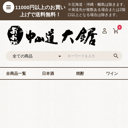
※北海道・沖縄・離島は除きます。
11000円以上のお買い
※発送先が複数ある場合または2個
上げで送料無料！
口以上となる場合は除きます。
0
全商品一覧
日本酒
焼酎
ワイン