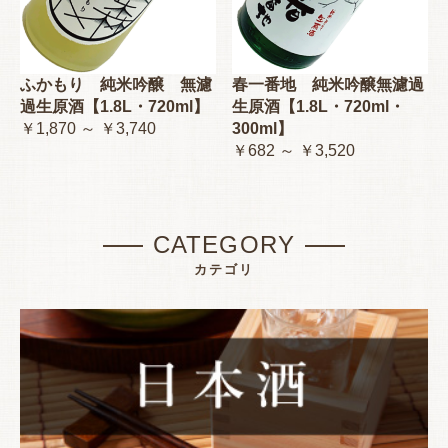
ふかもり 純米吟醸 無濾
春一番地 純米吟醸無濾過
過生原酒【1.8L・720ml】
生原酒【1.8L・720ml・
￥1,870 ～ ￥3,740
300ml】
￥682 ～ ￥3,520
CATEGORY
カテゴリ