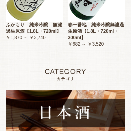
ふかもり 純米吟醸 無濾
春一番地 純米吟醸無濾過
過生原酒【1.8L・720ml】
生原酒【1.8L・720ml・
￥1,870 ～ ￥3,740
300ml】
￥682 ～ ￥3,520
CATEGORY
カテゴリ