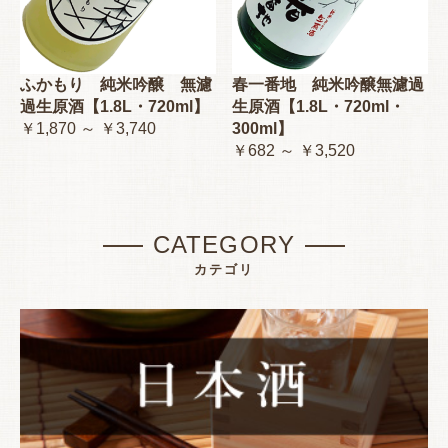
ふかもり 純米吟醸 無濾
春一番地 純米吟醸無濾過
過生原酒【1.8L・720ml】
生原酒【1.8L・720ml・
￥1,870 ～ ￥3,740
300ml】
￥682 ～ ￥3,520
CATEGORY
カテゴリ