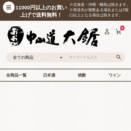
※北海道・沖縄・離島は除きます。
11000円以上のお買い
※発送先が複数ある場合または2個
上げで送料無料！
口以上となる場合は除きます。
0
全商品一覧
日本酒
焼酎
ワイン